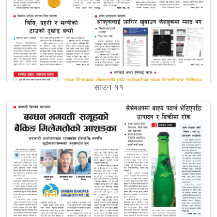
साउन ११