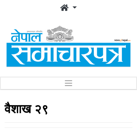
वैशाख २९