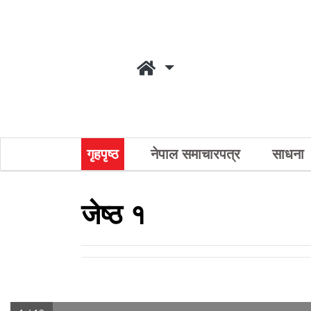
गृहपृष्ठ
नेपाल समाचारपत्र
साधना
जेष्ठ १