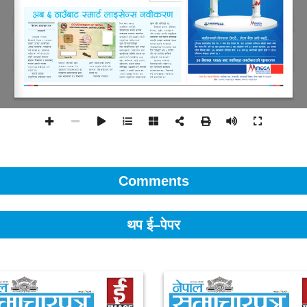
Comments
थप ई–पेपर