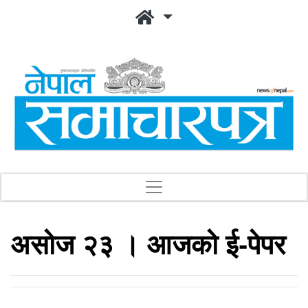
असोज २३ । आजको ई-पेपर