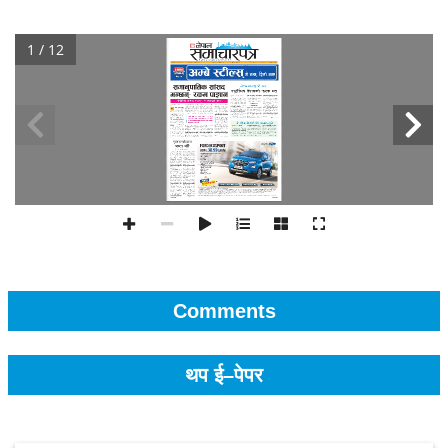
1 / 12
Comments
थप ई–पेपर