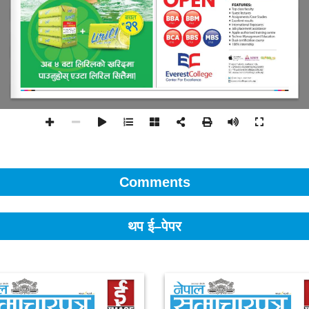
Comments
थप ई–पेपर