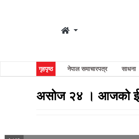
गृहपृष्ठ
नेपाल समाचारपत्र
साधना
असोज २४ । आजको ई-