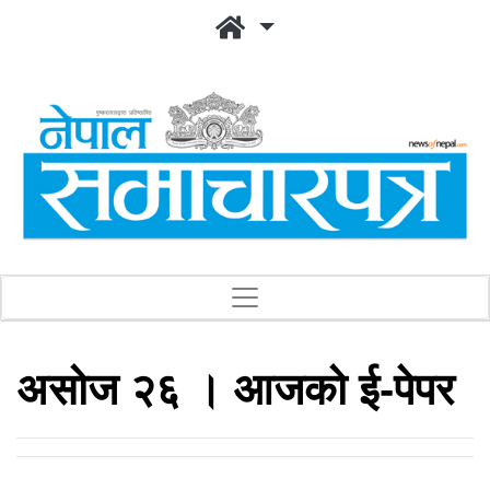
असोज २६ । आजको ई-पेपर