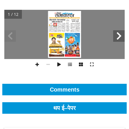
1 / 12
Comments
थप ई–पेपर