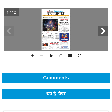
1 / 12
Comments
थप ई–पेपर