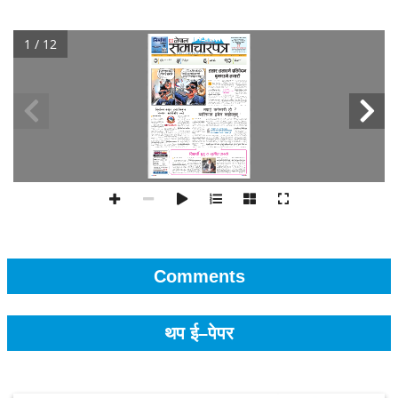
1 / 12
Comments
थप ई–पेपर