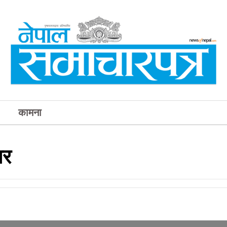
कामना
पर