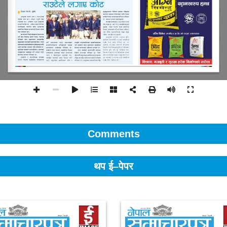
Comments
थप ई–पेपर