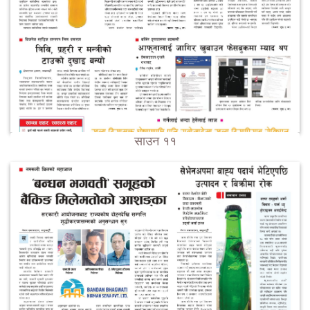
साउन ११