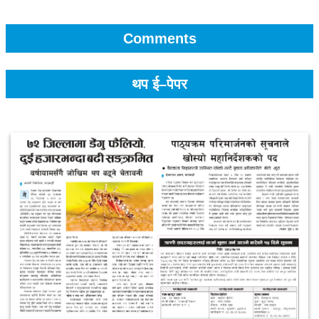
Comments
थप ई–पेपर