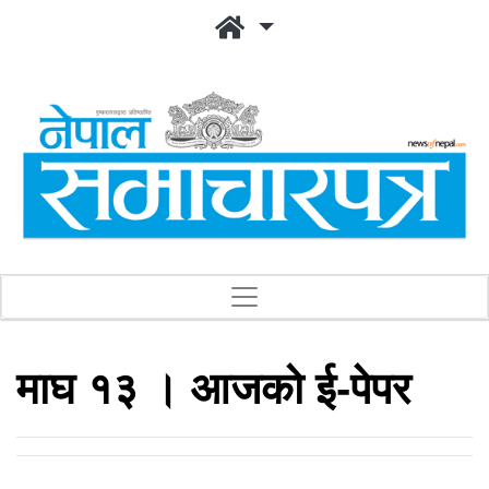
माघ १३ । आजको ई-पेपर