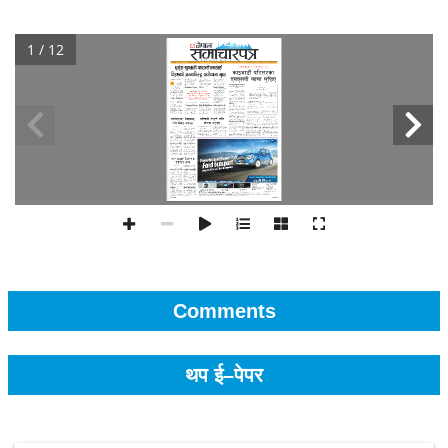
1 / 12
Comments
थप ई–पेपर