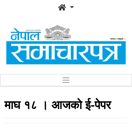
माघ १८ । आजको ई-पेपर