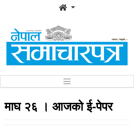
माघ २६ । आजको ई-पेपर