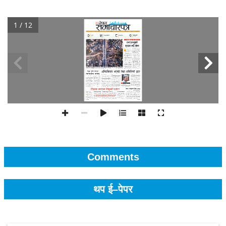
1 / 12
Comments
थप ई–पेपर