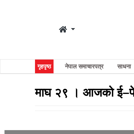
गृहपृष्ठ
नेपाल समाचारपत्र
साधना
माघ २९ । आजको ई–प