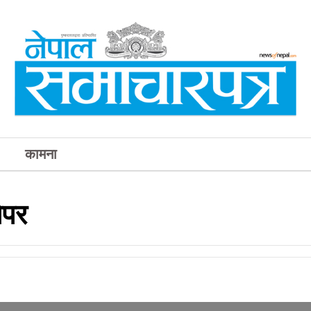
कामना
ेपर