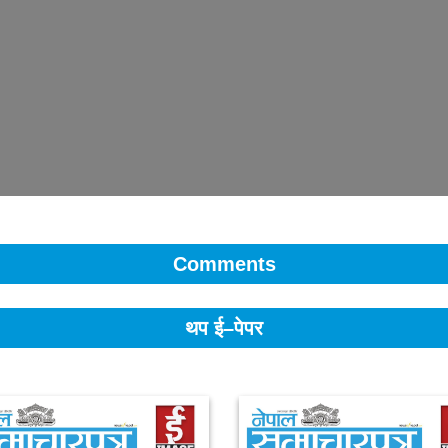
Comments
थप ई–पेपर