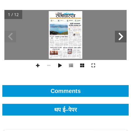
1 / 12
Comments
थप ई–पेपर