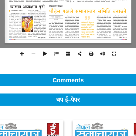
Comments
थप ई–पेपर