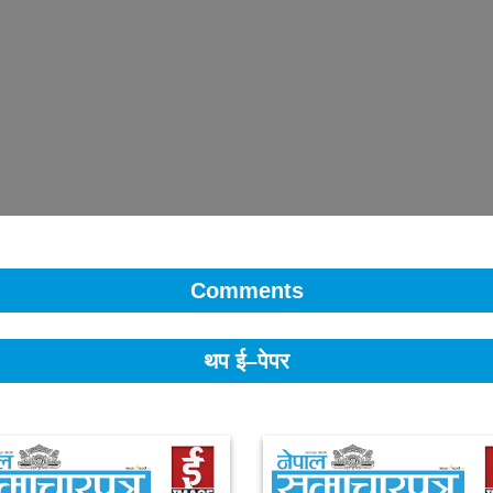
Comments
थप ई–पेपर