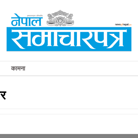
कामना
पर