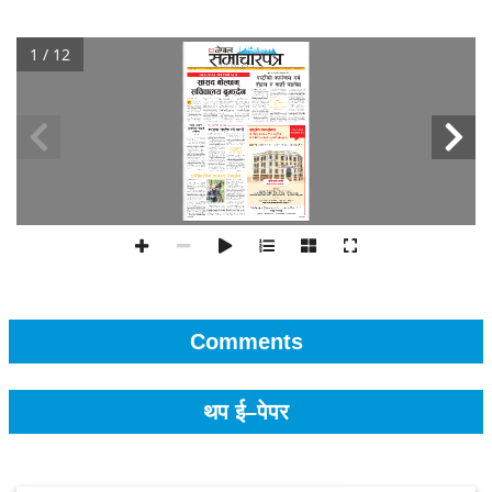
1 / 12
Comments
थप ई–पेपर