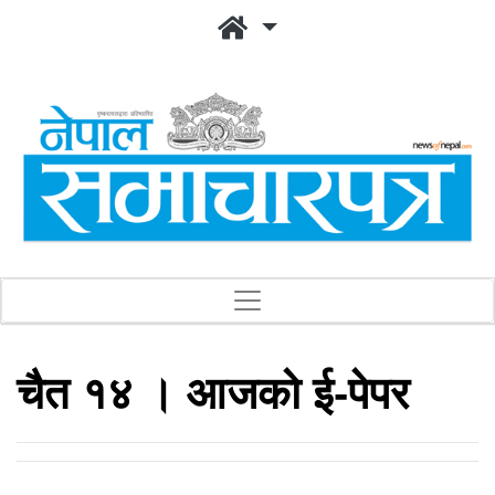
चैत १४ । आजको ई-पेपर