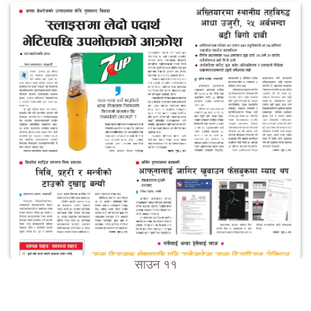
साउन ११