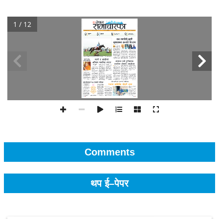
1 / 12
Comments
थप ई–पेपर