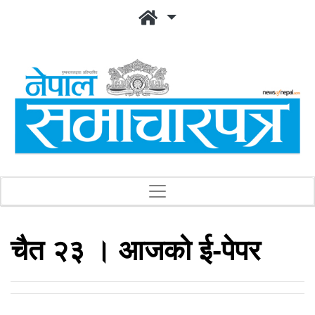
चैत २३ । आजको ई-पेपर