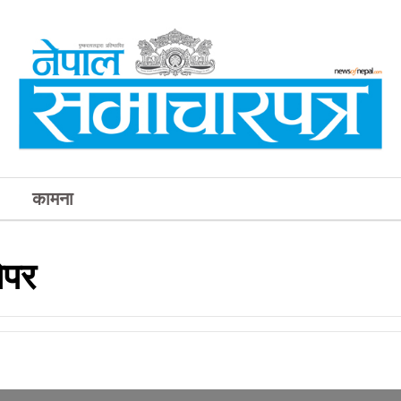
कामना
ेपर