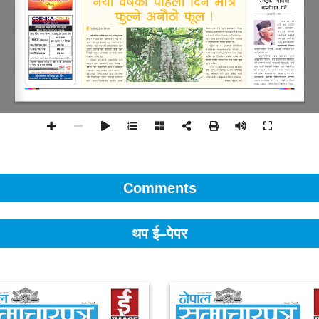
Comments
थप ई–पेपर