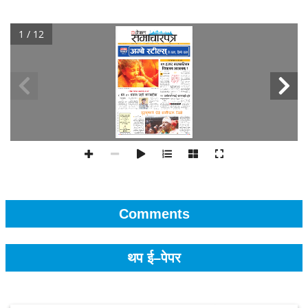
1 / 12
Comments
थप ई–पेपर