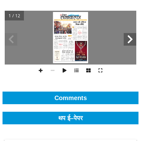
1 / 12
Comments
थप ई–पेपर