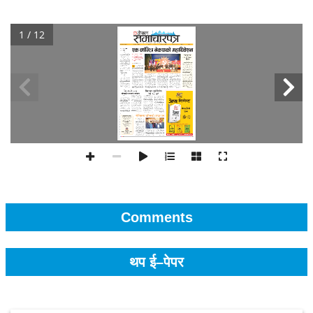
1 / 12
Comments
थप ई–पेपर