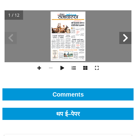
1 / 12
Comments
थप ई–पेपर