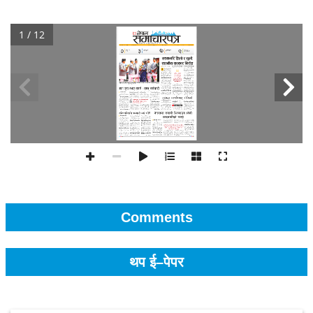
1 / 12
Comments
थप ई–पेपर