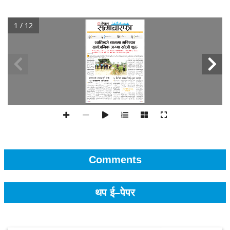
1 / 12
Comments
थप ई–पेपर