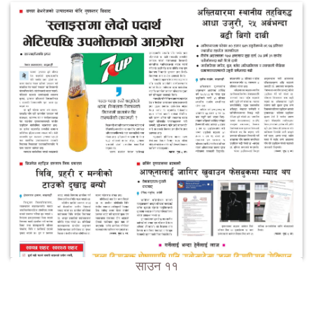
साउन ११