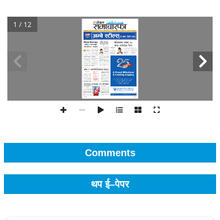
1 / 12
Comments
थप ई–पेपर