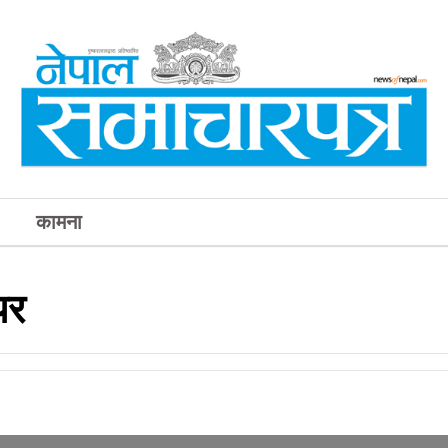
कामना
पर