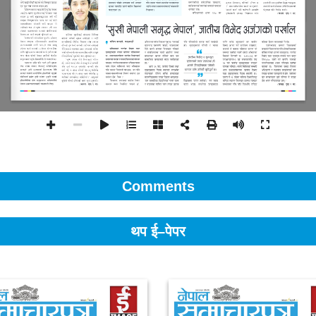
Comments
थप ई–पेपर