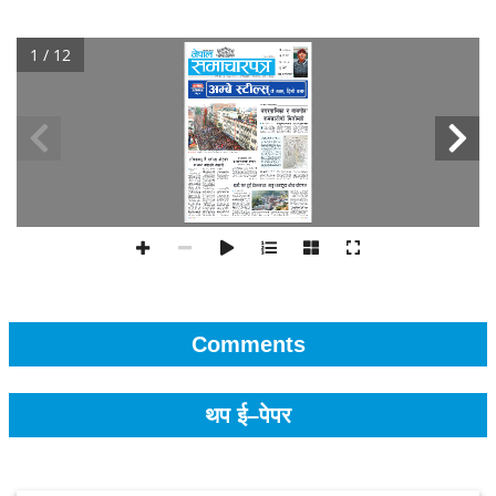
1 / 12
Comments
थप ई–पेपर