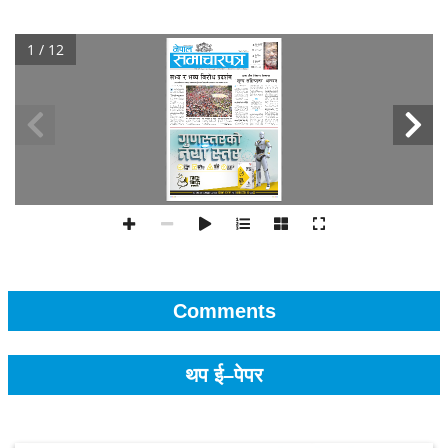
1 / 12
Comments
थप ई–पेपर