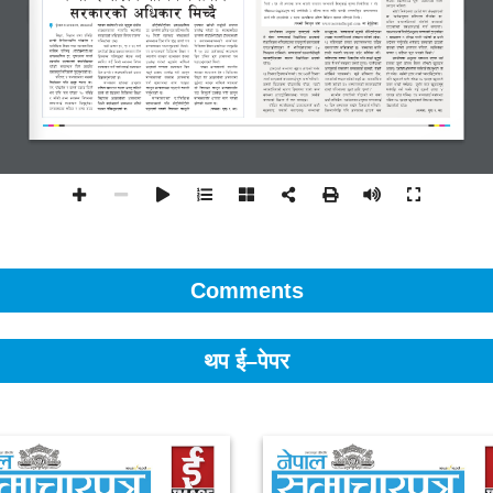
Comments
थप ई–पेपर