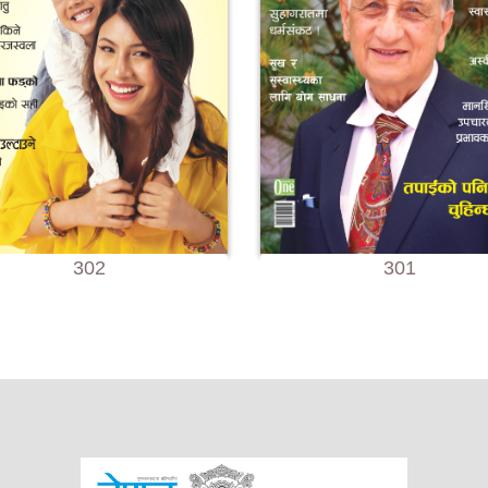
302
301