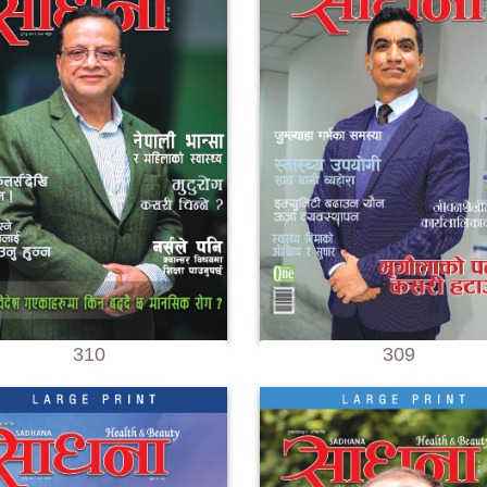
310
309