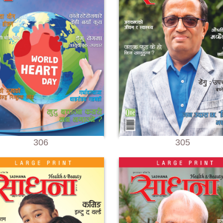
306
305