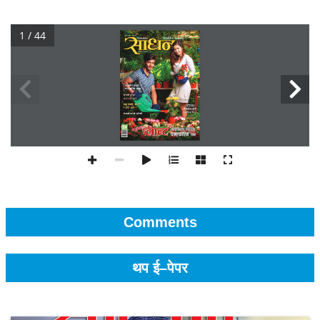
1 / 44
Comments
थप ई–पेपर