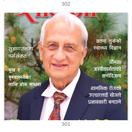
302
301