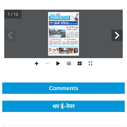
1 / 12
Comments
थप ई–पेपर