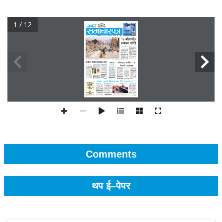
1 / 12
Comments
थप ई–पेपर