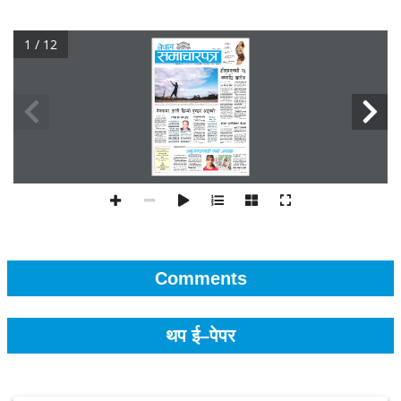
1 / 12
Comments
थप ई–पेपर