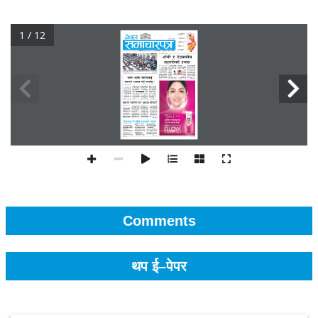
1 / 12
Comments
थप ई–पेपर