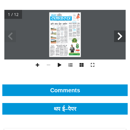
1 / 12
Comments
थप ई–पेपर