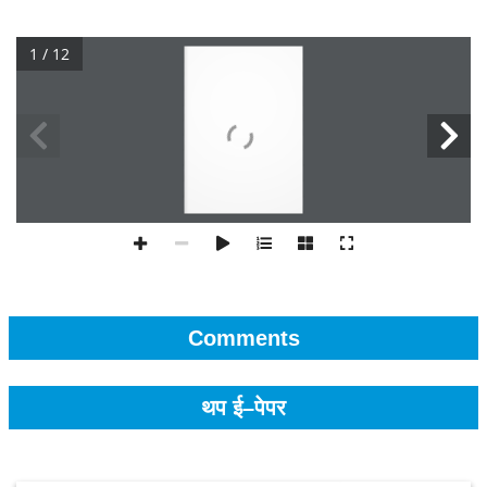
1 / 12
Comments
थप ई–पेपर