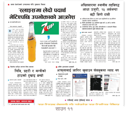
साउन ११