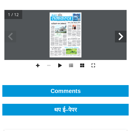
1 / 12
Comments
थप ई–पेपर