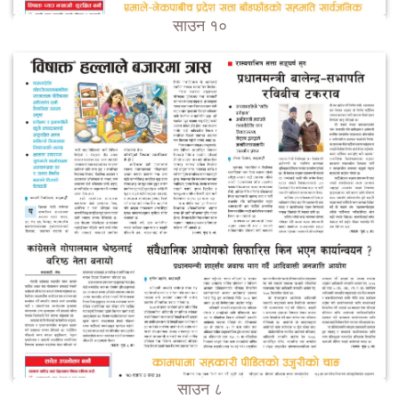
साउन १०
साउन ८