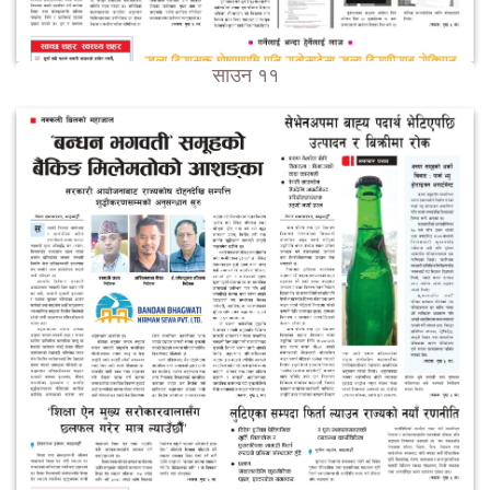
साउन ११