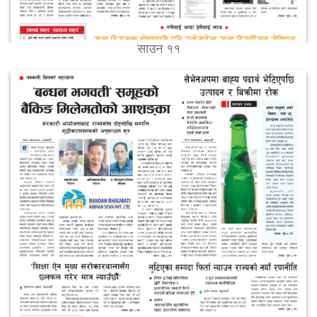
साउन ११