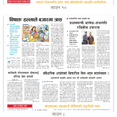
साउन १०
साउन ८