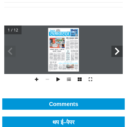
1 / 12
Comments
थप ई–पेपर