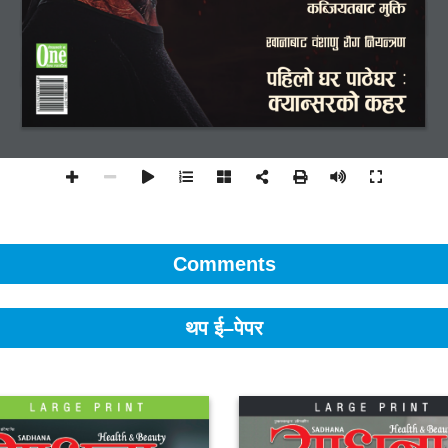
Comments
थप ई–पेपर