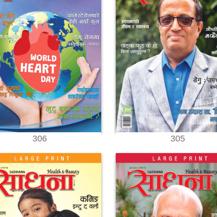
306
305