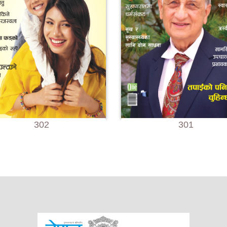
302
301