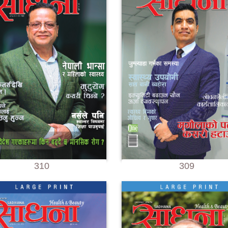
310
309