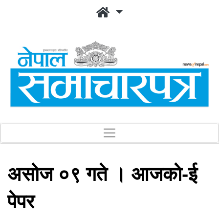
असोज ०९ गते । आजको-ई
पेपर