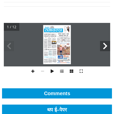
1 / 12
Comments
थप ई–पेपर