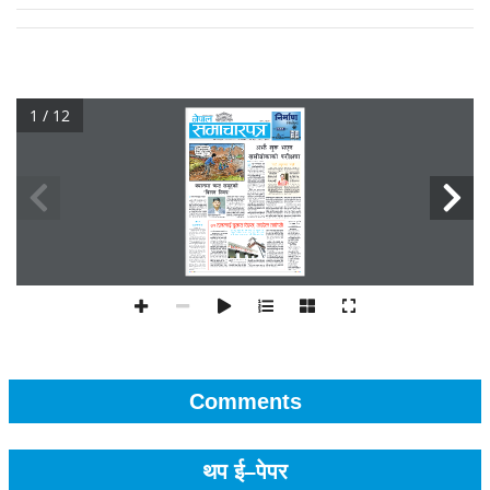
1 / 12
Comments
थप ई–पेपर