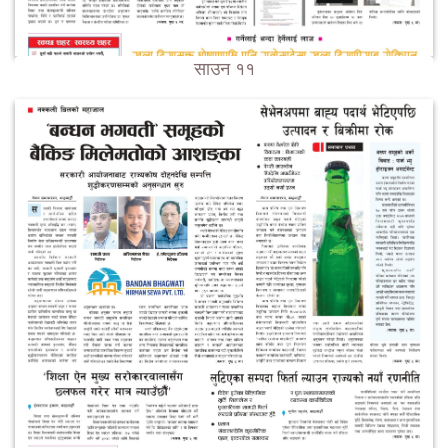
साउन ११