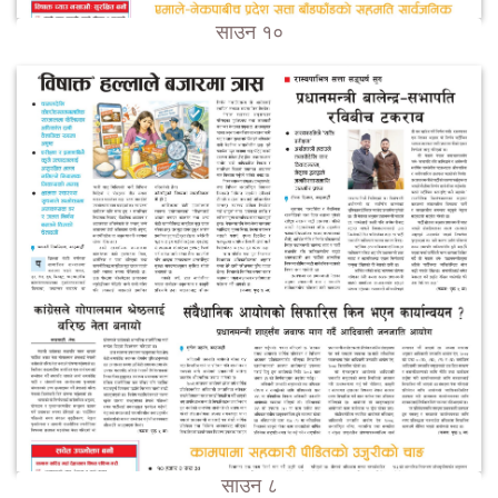
साउन १०
साउन ८