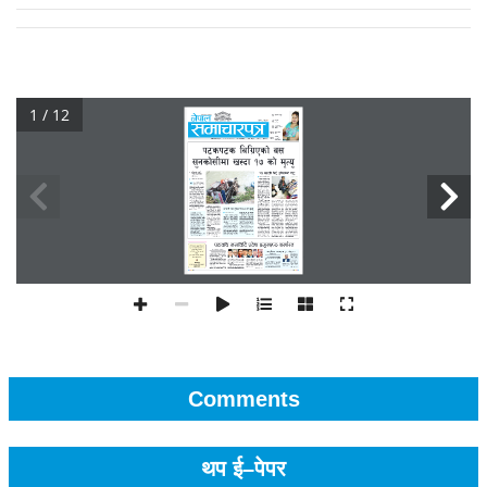
1 / 12
Comments
थप ई–पेपर