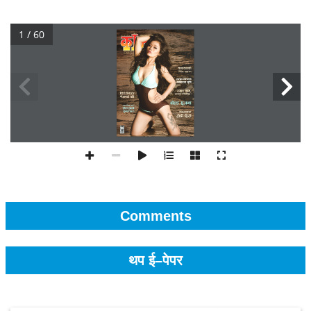
1 / 60
Comments
थप ई–पेपर