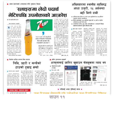
साउन ११