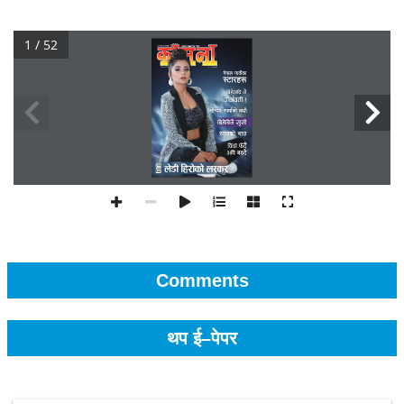
1 / 52
Comments
थप ई–पेपर