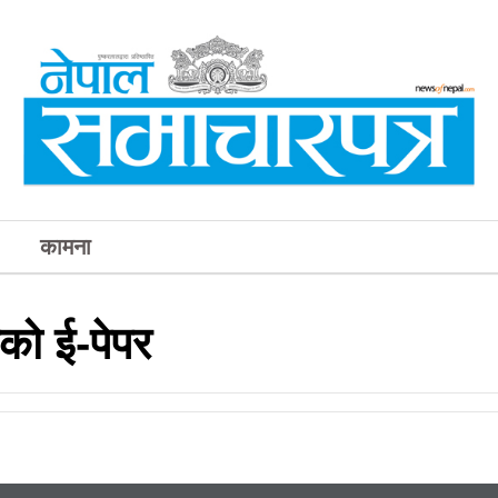
कामना
को ई-पेपर