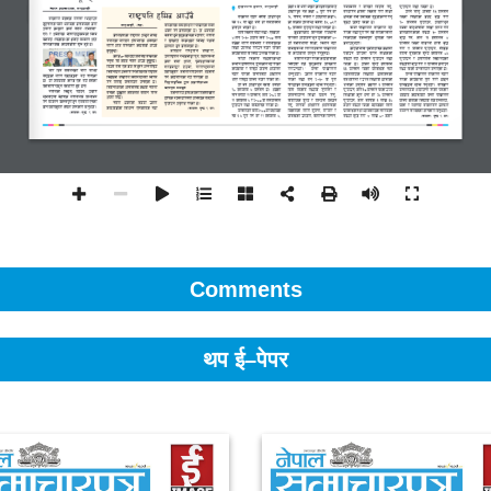
Comments
थप ई–पेपर