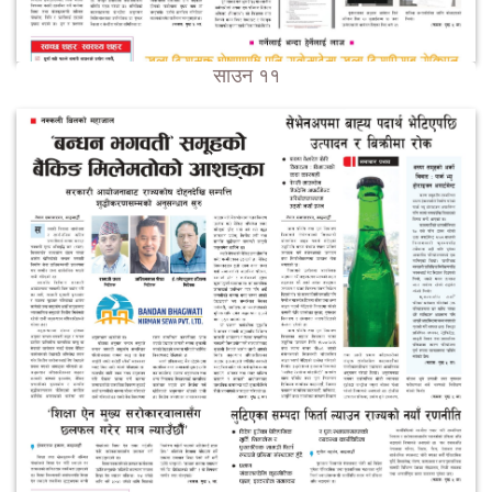
साउन ११