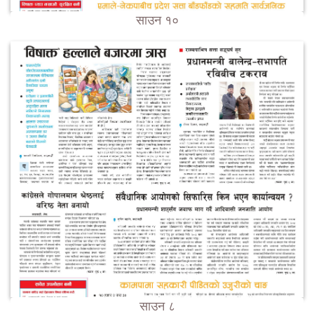
साउन १०
साउन ८