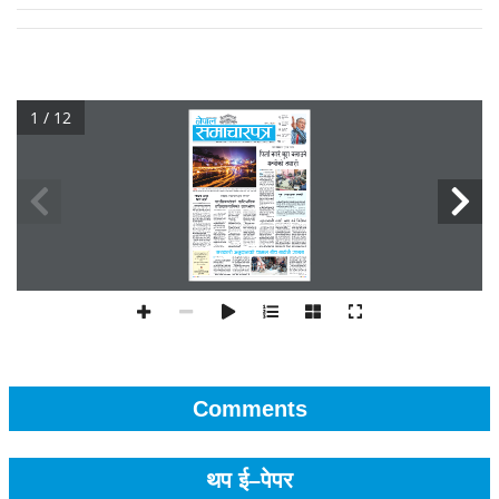
1 / 12
Comments
थप ई–पेपर