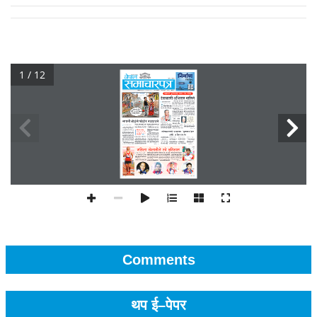
1 / 12
Comments
थप ई–पेपर